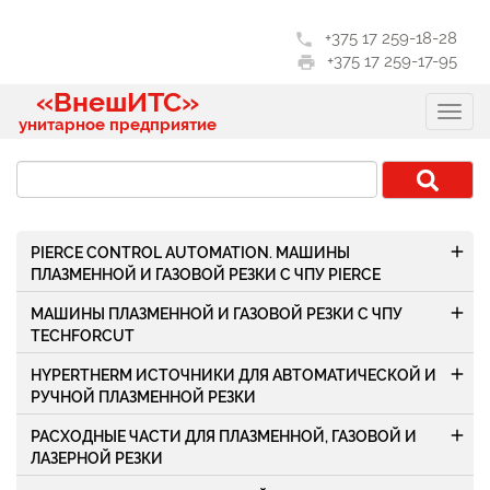
+375 17 259-18-28
phone
+375 17 259-17-95
print
«ВнешИТС»
унитарное предприятие
add
PIERCE CONTROL AUTOMATION. МАШИНЫ
ПЛАЗМЕННОЙ И ГАЗОВОЙ РЕЗКИ С ЧПУ PIERCE
add
МАШИНЫ ПЛАЗМЕННОЙ И ГАЗОВОЙ РЕЗКИ С ЧПУ
TECHFORCUT
add
HYPERTHERM ИСТОЧНИКИ ДЛЯ АВТОМАТИЧЕСКОЙ И
РУЧНОЙ ПЛАЗМЕННОЙ РЕЗКИ
add
РАСХОДНЫЕ ЧАСТИ ДЛЯ ПЛАЗМЕННОЙ, ГАЗОВОЙ И
ЛАЗЕРНОЙ РЕЗКИ