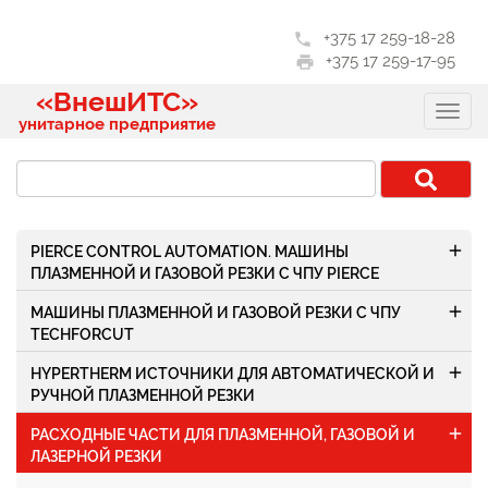
+375 17 259-18-28
phone
+375 17 259-17-95
print
«ВнешИТС»
унитарное предприятие
add
PIERCE CONTROL AUTOMATION. МАШИНЫ
ПЛАЗМЕННОЙ И ГАЗОВОЙ РЕЗКИ С ЧПУ PIERCE
add
МАШИНЫ ПЛАЗМЕННОЙ И ГАЗОВОЙ РЕЗКИ С ЧПУ
TECHFORCUT
add
HYPERTHERM ИСТОЧНИКИ ДЛЯ АВТОМАТИЧЕСКОЙ И
РУЧНОЙ ПЛАЗМЕННОЙ РЕЗКИ
add
РАСХОДНЫЕ ЧАСТИ ДЛЯ ПЛАЗМЕННОЙ, ГАЗОВОЙ И
ЛАЗЕРНОЙ РЕЗКИ