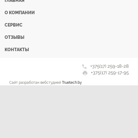
ГЛАВНАЯ
О КОМПАНИИ
СЕРВИС
ОТЗЫВЫ
КОНТАКТЫ
+375(17) 259-18-28
phone
+375(17) 259-17-95
print
Сайт разработан вебстудией
Truetech.by