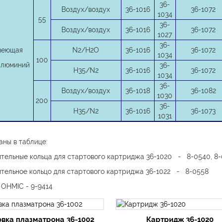
36-
Воздух/воздух
36-1016
36-1072
1034
55
36-
Воздух/воздух
36-1016
36-1072
1027
36-
веющая
N2/H2O
36-1016
36-1072
1034
100
алюминий
36-
H35/N2
36-1016
36-1072
1034
36-
Воздух/воздух
36-1018
36-1082
1030
200
36-
H35/N2
36-1016
36-1073
1031
аны в таблице:
тельные кольца для стартового картриджа 36-1020 - 8-0540, 8-
тельное кольцо для стартового картриджа 36-1022 - 8-0558
OHMIC - 9-9414
овка плазматрона 36-1002
Картридж 36-1020