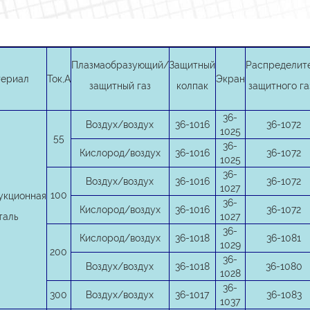
Плазмаобразующий/
Защитный
Распределит
ериал
Ток,А
Экран
защитный газ
колпак
защитного га
36-
Воздух/воздух
36-1016
36-1072
1025
55
36-
Кислород/воздух
36-1016
36-1072
1025
36-
Воздух/воздух
36-1016
36-1072
1027
100
укционная
36-
Кислород/воздух
36-1016
36-1072
таль
1027
36-
Кислород/воздух
36-1018
36-1081
1029
200
36-
Воздух/воздух
36-1018
36-1080
1028
36-
300
Воздух/воздух
36-1017
36-1083
1037