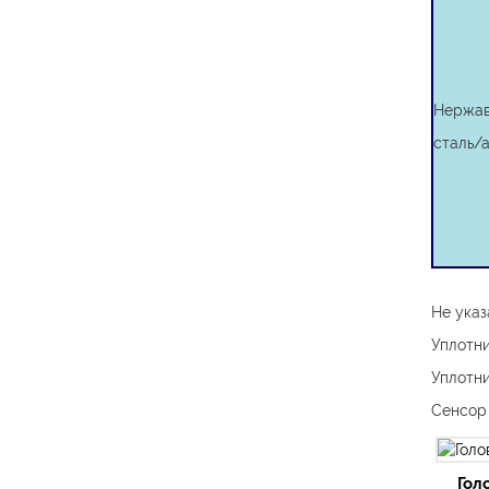
Нержа
сталь/
Не указ
Уплотни
Уплотни
Сенсор 
Гол