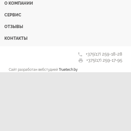
О КОМПАНИИ
СЕРВИС
ОТЗЫВЫ
КОНТАКТЫ
+375(17) 259-18-28
phone
+375(17) 259-17-95
print
Сайт разработан вебстудией
Truetech.by