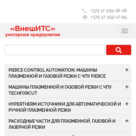
+375 17 259-18-28
phone
+375 17 259-17-95
print
«ВнешИТС»
унитарное предприятие
add
PIERCE CONTROL AUTOMATION. МАШИНЫ
ПЛАЗМЕННОЙ И ГАЗОВОЙ РЕЗКИ С ЧПУ PIERCE
add
МАШИНЫ ПЛАЗМЕННОЙ И ГАЗОВОЙ РЕЗКИ С ЧПУ
TECHFORCUT
add
HYPERTHERM ИСТОЧНИКИ ДЛЯ АВТОМАТИЧЕСКОЙ И
РУЧНОЙ ПЛАЗМЕННОЙ РЕЗКИ
add
РАСХОДНЫЕ ЧАСТИ ДЛЯ ПЛАЗМЕННОЙ, ГАЗОВОЙ И
ЛАЗЕРНОЙ РЕЗКИ