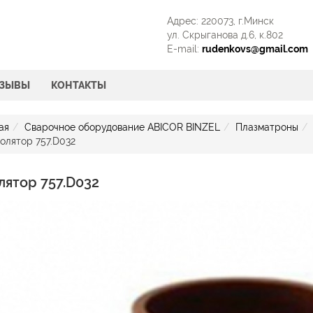
Адрес: 220073, г.Минск
ул. Скрыганова д.6, к.802
E-mail:
rudenkovs@gmail.com
ТЗЫВЫ
КОНТАКТЫ
ая
Сварочное оборудование ABICOR BINZEL
Плазматроны
олятор 757.D032
лятор 757.D032