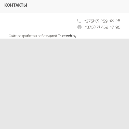
КОНТАКТЫ
+375(17) 259-18-28
phone
+375(17) 259-17-95
print
Сайт разработан вебстудией
Truetech.by