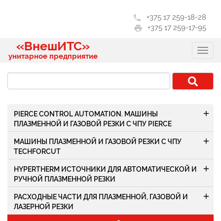
+375 17 259-18-28
phone
+375 17 259-17-95
print
«ВнешИТС»
унитарное предприятие
add
PIERCE CONTROL AUTOMATION. МАШИНЫ
ПЛАЗМЕННОЙ И ГАЗОВОЙ РЕЗКИ С ЧПУ PIERCE
add
МАШИНЫ ПЛАЗМЕННОЙ И ГАЗОВОЙ РЕЗКИ С ЧПУ
TECHFORCUT
add
HYPERTHERM ИСТОЧНИКИ ДЛЯ АВТОМАТИЧЕСКОЙ И
РУЧНОЙ ПЛАЗМЕННОЙ РЕЗКИ
add
РАСХОДНЫЕ ЧАСТИ ДЛЯ ПЛАЗМЕННОЙ, ГАЗОВОЙ И
ЛАЗЕРНОЙ РЕЗКИ